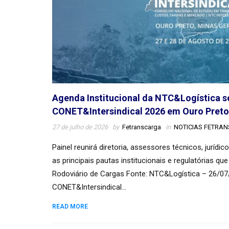
Agenda Institucional da NTC&Logística 
CONET&Intersindical 2026 em Ouro Pret
27 de julho de 2026
by
Fetranscarga
in
NOTICIAS FETRA
Painel reunirá diretoria, assessores técnicos, jurídic
as principais pautas institucionais e regulatórias q
Rodoviário de Cargas Fonte: NTC&Logística – 26/0
CONET&Intersindical…
READ MORE