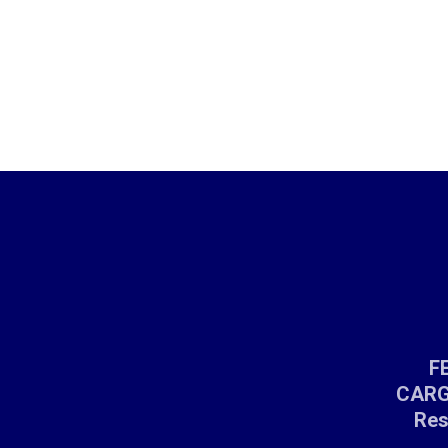
F
CARGA
Res