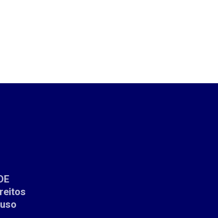
DE
reitos
 uso