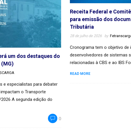
Receita Federal e Comit
para emissão dos docume
Tributária
28 de julho de 2026
by
Fetranscarg
Cronograma tem o objetivo de in
desenvolvedores de sistemas s
será um dos destaques do
relacionadas à CBS e ao IBS Fo
o (MG)
NSCARGA
READ MORE
os e especialistas para debater
ue impactam o Transporte
7/2026 A segunda edição do
0