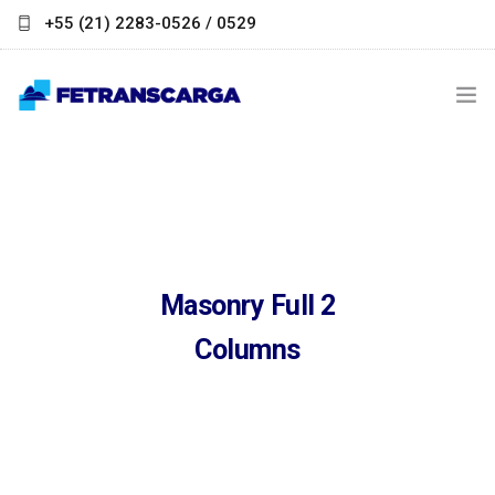
+55 (21) 2283-0526 / 0529
contato@fetranscarga.org.br
INSTITUCIONAL
NOTÍCIAS
LINKS ÚTEIS
Masonry Full 2
PARCEIROS
Columns
FALE CONOSCO