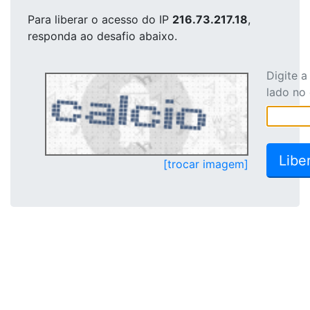
Para liberar o acesso
do IP
216.73.217.18
,
responda ao desafio abaixo.
Digite 
lado no
[trocar imagem]