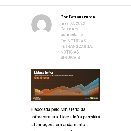
Por
Fetranscarga
mar 03, 2022
Deixe um
comentário
Em
NOTICIAS
FETRANSCARGA
,
NOTICIAS
SINDICAIS
Elaborada pelo Ministério da
Infraestrutura, Lidera Infra permitirá
aferir ações em andamento e