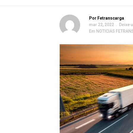
Por
Fetranscarga
mar 22, 2022
Deixe 
Em
NOTICIAS FETRAN