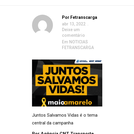
Por
Fetranscarga
abr 13, 2022
Deixe um
comentário
Em
NOTICIAS
FETRANSCARGA
Juntos Salvamos Vidas é o tema
central da campanha
Por Agência CNT Transporte