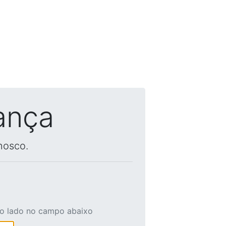
ança
nosco.
ao lado no campo abaixo