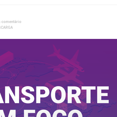
m comentário
SCARGA