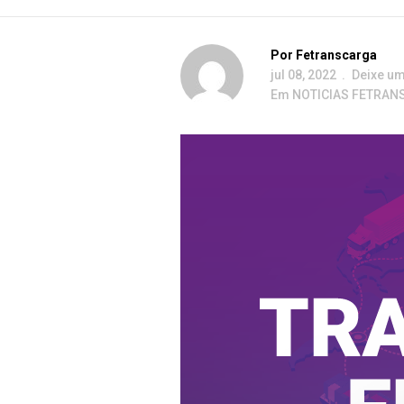
Por
Fetranscarga
jul 08, 2022
Deixe u
Em
NOTICIAS FETRAN