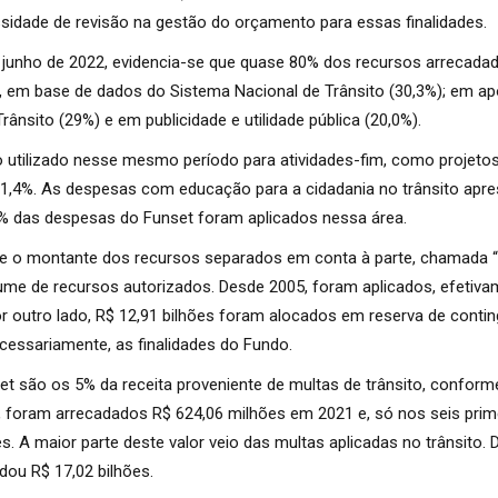
sidade de revisão na gestão do orçamento para essas finalidades.
junho de 2022, evidencia-se que quase 80% dos recursos arrecadad
, em base de dados do Sistema Nacional de Trânsito (30,3%); em ap
rânsito (29%) e em publicidade e utilidade pública (20,0%).
o utilizado nesse mesmo período para atividades-fim, como projeto
 11,4%. As despesas com educação para a cidadania no trânsito ap
,5% das despesas do Funset foram aplicados nessa área.
e o montante dos recursos separados em conta à parte, chamada “r
e de recursos autorizados. Desde 2005, foram aplicados, efetiva
or outro lado, R$ 12,91 bilhões foram alocados em reserva de conti
ecessariamente, as finalidades do Fundo.
et são os 5% da receita proveniente de multas de trânsito, conforme
l, foram arrecadados R$ 624,06 milhões em 2021 e, só nos seis prim
s. A maior parte deste valor veio das multas aplicadas no trânsito. 
dou R$ 17,02 bilhões.