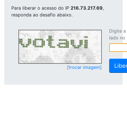
Para liberar o acesso
do IP
216.73.217.69
,
responda ao desafio abaixo.
Digite 
lado no
[trocar imagem]