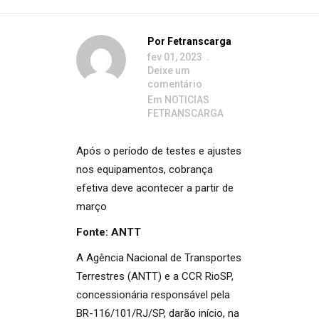
Por
Fetranscarga
fev 01, 2023
Deixe um
comentário
Em
NOTICIAS
FETRANSCARGA
Após o período de testes e ajustes
nos equipamentos, cobrança
efetiva deve acontecer a partir de
março
Fonte: ANTT
A Agência Nacional de Transportes
Terrestres (ANTT) e a CCR RioSP,
concessionária responsável pela
BR-116/101/RJ/SP, darão início, na