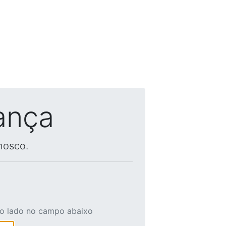
ança
nosco.
ao lado no campo abaixo