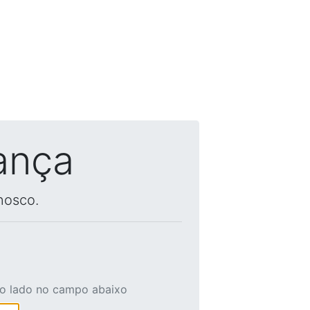
ança
nosco.
ao lado no campo abaixo