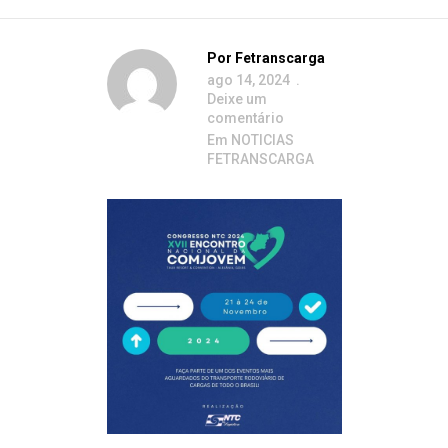
Por
Fetranscarga
ago 14, 2024
Deixe um
comentário
Em
NOTICIAS
FETRANSCARGA