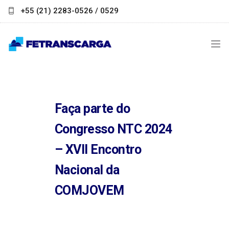
+55 (21) 2283-0526 / 0529
contato@fetranscarga.org.br
INSTITUCIONAL
NOTÍCIAS
Faça parte do
LINKS ÚTEIS
Congresso NTC 2024
– XVII Encontro
PARCEIROS
Nacional da
FALE CONOSCO
COMJOVEM