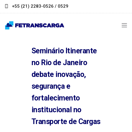
+55 (21) 2283-0526 / 0529
contato@fetranscarga.org.br
INSTITUCIONAL
Seminário Itinerante
NOTÍCIAS
no Rio de Janeiro
LINKS ÚTEIS
debate inovação,
segurança e
PARCEIROS
fortalecimento
FALE CONOSCO
institucional no
Transporte de Cargas