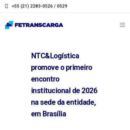
+55 (21) 2283-0526 / 0529
contato@fetranscarga.org.br
INSTITUCIONAL
NTC&Logística
NOTÍCIAS
promove o primeiro
LINKS ÚTEIS
encontro
PARCEIROS
institucional de 2026
FALE CONOSCO
na sede da entidade,
em Brasília