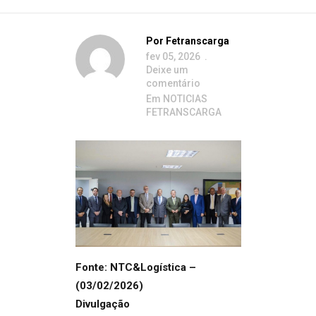
Por
Fetranscarga
fev 05, 2026
Deixe um
comentário
Em
NOTICIAS
FETRANSCARGA
Fonte: NTC&Logística –
(03/02/2026)
Divulgação