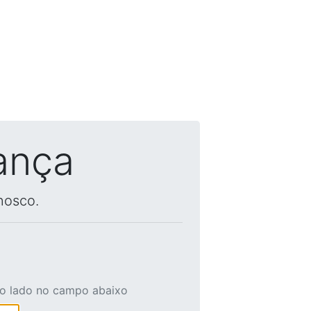
ança
nosco.
ao lado no campo abaixo