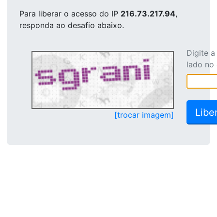
Para liberar o acesso
do IP
216.73.217.94
,
responda ao desafio abaixo.
Digite 
lado no
[trocar imagem]