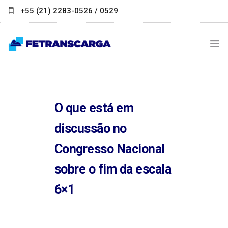
+55 (21) 2283-0526 / 0529
contato@fetranscarga.org.br
INSTITUCIONAL
NOTÍCIAS
O que está em
LINKS ÚTEIS
discussão no
Congresso Nacional
PARCEIROS
sobre o fim da escala
FALE CONOSCO
6×1