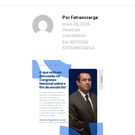
Por
Fetranscarga
maio 26, 2026
Deixe um
comentário
Em
NOTICIAS
FETRANSCARGA