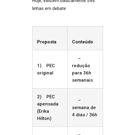
Hoje, existem basicamente três
linhas em debate:
Proposta
Conteúdo
–
1) PEC
redução
original
para 36h
semanais
2) PEC
–
apensada
semana de
(Erika
4 dias / 36h
Hilton)
–