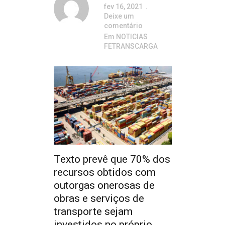
fev 16, 2021
Deixe um
comentário
Em
NOTICIAS
FETRANSCARGA
Texto prevê que 70% dos
recursos obtidos com
outorgas onerosas de
obras e serviços de
transporte sejam
investidos no próprio