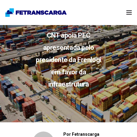
INSTITUCIONAL
CNT apoia PEC
NOTÍCIAS
apresentada pelo
presidente da Frenlogi
LINKS ÚTEIS
em favor da
PARCEIROS
infraestrutura
FALE CONOSCO
Por
Fetranscarga