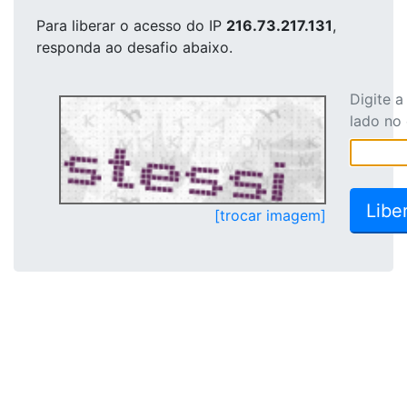
Para liberar o acesso
do IP
216.73.217.131
,
responda ao desafio abaixo.
Digite 
lado no
[trocar imagem]