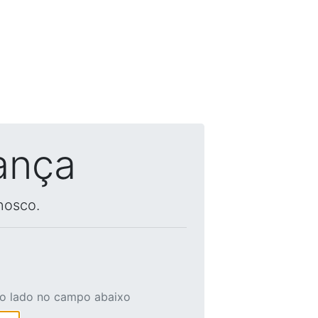
ança
nosco.
ao lado no campo abaixo